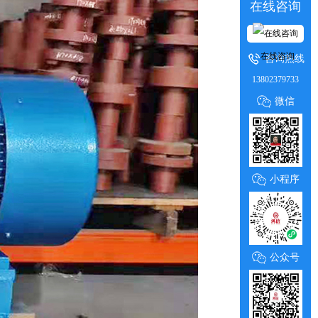
在线咨询
在线咨询
咨询热线
13802379733
微信
小程序
公众号