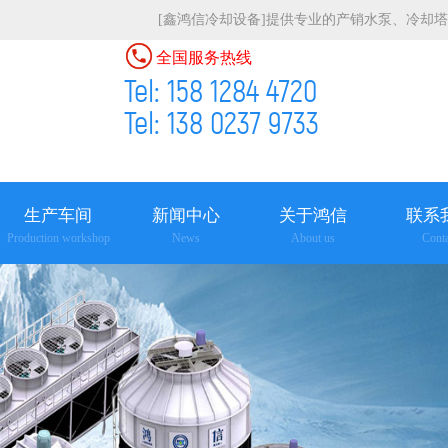
[鑫鸿信冷却设备]提供专业的产销水泵、冷却
全国服务热线
Tel: 158 1284 4720
Tel: 138 0237 9733
生产车间
新闻中心
关于鸿信
联系
Production workshop
News
About us
Conta
查看更多
查看更多
查看更多