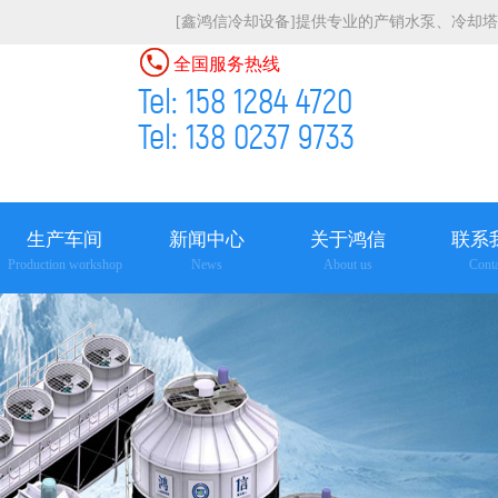
[鑫鸿信冷却设备]提供专业的产销水泵、冷却
全国服务热线
Tel: 158 1284 4720
Tel: 138 0237 9733
生产车间
新闻中心
关于鸿信
联系
Production workshop
News
About us
Conta
查看更多
查看更多
查看更多