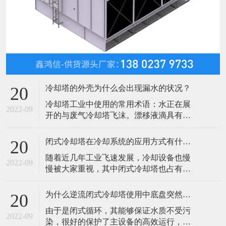
冷却塔的外壳为什么会出现漏水的状况？
20
​冷却塔工业中使用的常用术语：水正在展
2022-09
开的与废气冷却塔飞沫。漂移液滴具有与
进入塔水的杂质浓度相同。漂移速度一般
选用挡板减少相似的设备，所谓的漂流扫
闭式冷却塔在冷却系统的应用方式有什么呢？
20
除，通过空中游览后有必要脱离填充和塔
​随着近几年工业飞速发展，冷却设备也慢
喷雾区。吹的风冷却塔，水滴，一般在进
2022-09
慢被大家重视，其中闭式冷却塔也占有一
气口开口。水也可能会丢失，在风的状况
席之地，闭式冷却塔分类方式有很多我们
下，通过溅或喷雾。例如风帘，百叶，飞
可以根据空气进入塔内的情况分自然通风
溅偏转和水
为什么逆流闭式冷却塔使用中底盘突然漏水呢？
20
和机械通风两大类，自然通风型最常见的
​由于是闭式循环，其能够保证水质不受污
风筒式闭式冷却塔，而机械通风型又分抽
2022-09
染，很好的保护了主设备的高效运行，提
风式和鼓风式两种，根据空气流动方向机