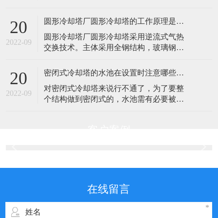
高了使用寿命。外界气温较低时，可以停
械通风型又分为横流式和逆流式，目前最
掉喷淋水系统，起到节水效果。推着国家
常见的机械
圆形冷却塔厂圆形冷却塔的工作原理是什么？
20
节能减排政策的实施和水资源的日益匮
​圆形冷却塔厂圆形冷却塔采用逆流式气热
乏，近几年密闭式冷却塔在钢铁冶金、电
2022-09
交换技术。主体采用全钢结构，玻璃钢板
力电子、机械加工、空调系统等行业得到
护围，塔体设检修扶梯供塔顶设备的正常
了广泛的应用。解决这个问题的方法是什
维护管理。填料采用优质的改性PVC斜梯
么经长期洗涤
密闭式冷却塔的水池在设置时注意哪些事项？
20
波片，以扩散淋水面积；通过旋转布水或
​对密闭式冷却塔来说行不通了，为了要整
管式布水方式，实现布水均匀，增强冷却
2022-09
个结构做到密闭式的，水池需有必要被合
效果。其形状为“圆形”，故名为圆形冷却
理的设置在内部。其实，将密闭式冷却塔
塔。热水自主机房通过水泵以一定的压力
的水池内置一方面是为了更好的确保密封
经过管
客户案例
性，更一方面也是为了减少耗水量，这也
充分证明密闭式冷却塔的一大优势——耗
水量少，水蒸腾少。为了能使水池正常的
集水和循环水，需要密闭式冷却塔水质的
上部设置喷
在线留言