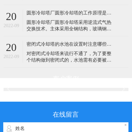
高了使用寿命。外界气温较低时，可以停
械通风型又分为横流式和逆流式，目前最
掉喷淋水系统，起到节水效果。推着国家
常见的机械
圆形冷却塔厂圆形冷却塔的工作原理是什么？
20
节能减排政策的实施和水资源的日益匮
​圆形冷却塔厂圆形冷却塔采用逆流式气热
乏，近几年密闭式冷却塔在钢铁冶金、电
2022-09
交换技术。主体采用全钢结构，玻璃钢板
力电子、机械加工、空调系统等行业得到
护围，塔体设检修扶梯供塔顶设备的正常
了广泛的应用。解决这个问题的方法是什
维护管理。填料采用优质的改性PVC斜梯
么经长期洗涤
密闭式冷却塔的水池在设置时注意哪些事项？
20
波片，以扩散淋水面积；通过旋转布水或
​对密闭式冷却塔来说行不通了，为了要整
管式布水方式，实现布水均匀，增强冷却
2022-09
个结构做到密闭式的，水池需有必要被合
效果。其形状为“圆形”，故名为圆形冷却
理的设置在内部。其实，将密闭式冷却塔
塔。热水自主机房通过水泵以一定的压力
的水池内置一方面是为了更好的确保密封
经过管
客户案例
性，更一方面也是为了减少耗水量，这也
充分证明密闭式冷却塔的一大优势——耗
水量少，水蒸腾少。为了能使水池正常的
集水和循环水，需要密闭式冷却塔水质的
上部设置喷
在线留言