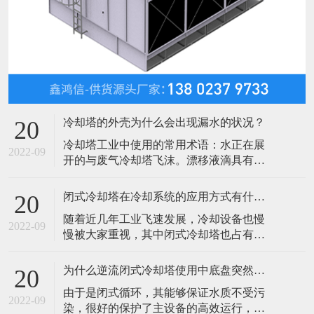
冷却塔的外壳为什么会出现漏水的状况？
20
​冷却塔工业中使用的常用术语：水正在展
2022-09
开的与废气冷却塔飞沫。漂移液滴具有与
进入塔水的杂质浓度相同。漂移速度一般
选用挡板减少相似的设备，所谓的漂流扫
闭式冷却塔在冷却系统的应用方式有什么呢？
20
除，通过空中游览后有必要脱离填充和塔
​随着近几年工业飞速发展，冷却设备也慢
喷雾区。吹的风冷却塔，水滴，一般在进
2022-09
慢被大家重视，其中闭式冷却塔也占有一
气口开口。水也可能会丢失，在风的状况
席之地，闭式冷却塔分类方式有很多我们
下，通过溅或喷雾。例如风帘，百叶，飞
可以根据空气进入塔内的情况分自然通风
溅偏转和水
为什么逆流闭式冷却塔使用中底盘突然漏水呢？
20
和机械通风两大类，自然通风型最常见的
​由于是闭式循环，其能够保证水质不受污
风筒式闭式冷却塔，而机械通风型又分抽
2022-09
染，很好的保护了主设备的高效运行，提
风式和鼓风式两种，根据空气流动方向机